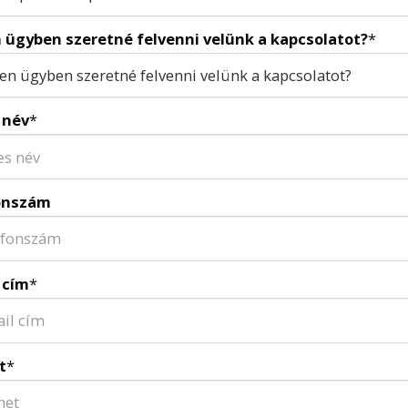
 ügyben szeretné felvenni velünk a kapcsolatot?
*
en ügyben szeretné felvenni velünk a kapcsolatot?
 név
*
onszám
 cím
*
t
*