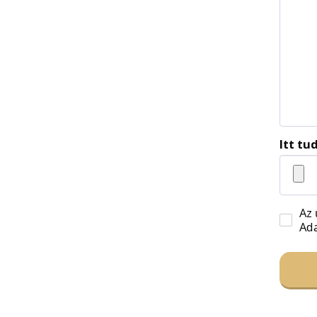
Itt tu
Az 
Ada