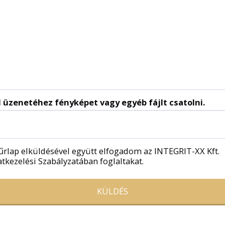
d üzenetéhez fényképet vagy egyéb fájlt csatolni.
űrlap elküldésével együtt elfogadom az INTEGRIT-XX Kft.
tkezelési Szabályzatában foglaltakat.
KÜLDÉS