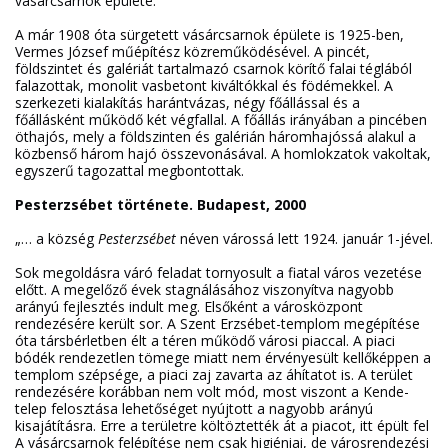
vásárcsarnok épülete.”
A már 1908 óta sürgetett vásárcsarnok épülete is 1925-ben,
Vermes József műépítész közreműködésével. A pincét,
földszintet és galériát tartalmazó csarnok körítő falai téglából
falazottak, monolit vasbetont kiváltókkal és födémekkel. A
szerkezeti kialakítás harántvázas, négy főállással és a
főállásként működő két végfallal. A főállás irányában a pincében
öthajós, mely a földszinten és galérián háromhajóssá alakul a
közbenső három hajó összevonásával. A homlokzatok vakoltak,
egyszerű tagozattal megbontottak.
Pesterzsébet története. Budapest, 2000
„… a község
Pesterzsébet
néven várossá lett 1924. január 1-jével.
Sok megoldásra váró feladat tornyosult a fiatal város vezetése
előtt. A megelőző évek stagnálásához viszonyítva nagyobb
arányú fejlesztés indult meg. Elsőként a városközpont
rendezésére került sor. A Szent Erzsébet-templom megépítése
óta társbérletben élt a téren működő városi piaccal. A piaci
bódék rendezetlen tömege miatt nem érvényesült kellőképpen a
templom szépsége, a piaci zaj zavarta az áhítatot is. A terület
rendezésére korábban nem volt mód, most viszont a Kende-
telep felosztása lehetőséget nyújtott a nagyobb arányú
kisajátításra. Erre a területre költöztették át a piacot, itt épült fel
A vásárcsarnok felépítése nem csak higiéniai, de városrendezési