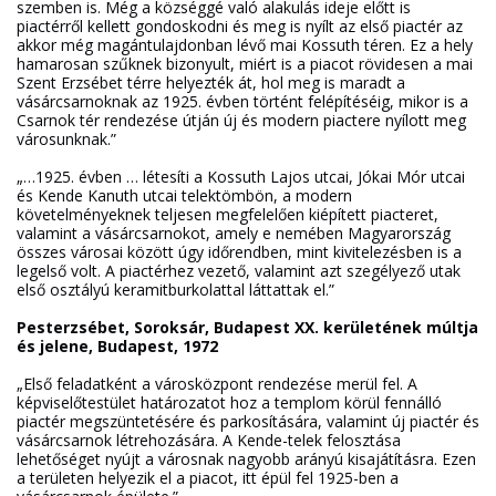
szemben is. Még a községgé való alakulás ideje előtt is
piactérről kellett gondoskodni és meg is nyílt az első piactér az
akkor még magántulajdonban lévő mai Kossuth téren. Ez a hely
hamarosan szűknek bizonyult, miért is a piacot rövidesen a mai
Szent Erzsébet térre helyezték át, hol meg is maradt a
vásárcsarnoknak az 1925. évben történt felépítéséig, mikor is a
Csarnok tér rendezése útján új és modern piactere nyílott meg
városunknak.”
„…1925. évben … létesíti a Kossuth Lajos utcai, Jókai Mór utcai
és Kende Kanuth utcai telektömbön, a modern
követelményeknek teljesen megfelelően kiépített piacteret,
valamint a vásárcsarnokot, amely e nemében Magyarország
összes városai között úgy időrendben, mint kivitelezésben is a
legelső volt. A piactérhez vezető, valamint azt szegélyező utak
első osztályú keramitburkolattal láttattak el.”
Pesterzsébet, Soroksár, Budapest XX. kerületének múltja
és jelene, Budapest, 1972
„Első feladatként a városközpont rendezése merül fel. A
képviselőtestület határozatot hoz a templom körül fennálló
piactér megszüntetésére és parkosítására, valamint új piactér és
vásárcsarnok létrehozására. A Kende-telek felosztása
lehetőséget nyújt a városnak nagyobb arányú kisajátításra. Ezen
a területen helyezik el a piacot, itt épül fel 1925-ben a