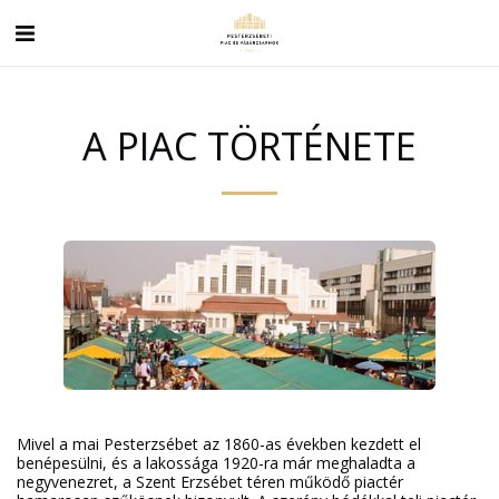
A PIAC TÖRTÉNETE
Mivel a mai Pesterzsébet az 1860-as években kezdett el
benépesülni, és a lakossága 1920-ra már meghaladta a
negyvenezret, a Szent Erzsébet téren működő piactér