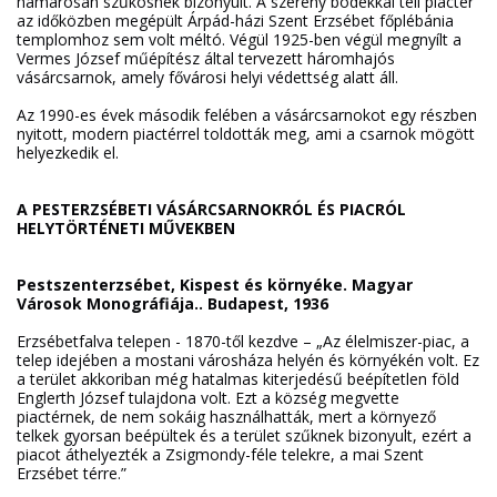
hamarosan szűkösnek bizonyult. A szerény bódékkal teli piactér
az időközben megépült Árpád-házi Szent Erzsébet főplébánia
templomhoz sem volt méltó. Végül 1925-ben végül megnyílt a
Vermes József műépítész által tervezett háromhajós
vásárcsarnok, amely fővárosi helyi védettség alatt áll.
Az 1990-es évek második felében a vásárcsarnokot egy részben
nyitott, modern piactérrel toldották meg, ami a csarnok mögött
helyezkedik el.
A PESTERZSÉBETI VÁSÁRCSARNOKRÓL ÉS PIACRÓL
HELYTÖRTÉNETI MŰVEKBEN
Pestszenterzsébet, Kispest és környéke. Magyar
Városok Monográfiája.. Budapest, 1936
Erzsébetfalva telepen - 1870-től kezdve – „Az élelmiszer-piac, a
telep idejében a mostani városháza helyén és környékén volt. Ez
a terület akkoriban még hatalmas kiterjedésű beépítetlen föld
Englerth József tulajdona volt. Ezt a község megvette
piactérnek, de nem sokáig használhatták, mert a környező
telkek gyorsan beépültek és a terület szűknek bizonyult, ezért a
piacot áthelyezték a Zsigmondy-féle telekre, a mai Szent
Erzsébet térre.”