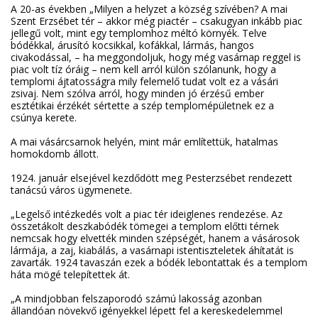
A 20-as években „Milyen a helyzet a község szívében? A mai
Szent Erzsébet tér – akkor még piactér – csakugyan inkább piac
jellegű volt, mint egy templomhoz méltó környék. Telve
bódékkal, árusító kocsikkal, kofákkal, lármás, hangos
civakodással, – ha meggondoljuk, hogy még vasárnap reggel is
piac volt tíz óráig – nem kell arról külön szólanunk, hogy a
templomi ájtatosságra mily felemelő tudat volt ez a vásári
zsivaj. Nem szólva arról, hogy minden jó érzésű ember
esztétikai érzékét sértette a szép templomépületnek ez a
csúnya kerete.
A mai vásárcsarnok helyén, mint már említettük, hatalmas
homokdomb állott.
1924. január elsejével kezdődött meg Pesterzsébet rendezett
tanácsú város ügymenete.
„Legelső intézkedés volt a piac tér ideiglenes rendezése. Az
összetákolt deszkabódék tömegei a templom előtti térnek
nemcsak hogy elvették minden szépségét, hanem a vásárosok
lármája, a zaj, kiabálás, a vasárnapi istentiszteletek áhítatát is
zavarták. 1924 tavaszán ezek a bódék lebontattak és a templom
háta mögé telepítettek át.
„A mindjobban felszaporodó számú lakosság azonban
állandóan növekvő igényekkel lépett fel a kereskedelemmel