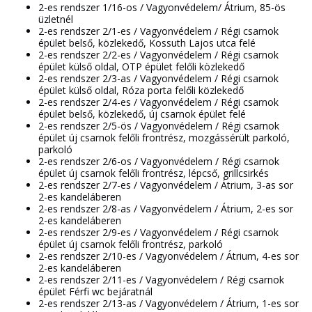
2-es rendszer 1/16-os / Vagyonvédelem/ Átrium, 85-ös
üzletnél
2-es rendszer 2/1-es / Vagyonvédelem / Régi csarnok
épület belső, közlekedő, Kossuth Lajos utca felé
2-es rendszer 2/2-es / Vagyonvédelem / Régi csarnok
épület külső oldal, OTP épület felőli közlekedő
2-es rendszer 2/3-as / Vagyonvédelem / Régi csarnok
épület külső oldal, Róza porta felőli közlekedő
2-es rendszer 2/4-es / Vagyonvédelem / Régi csarnok
épület belső, közlekedő, új csarnok épület felé
2-es rendszer 2/5-ös / Vagyonvédelem / Régi csarnok
épület új csarnok felőli frontrész, mozgássérült parkoló,
parkoló
2-es rendszer 2/6-os / Vagyonvédelem / Régi csarnok
épület új csarnok felőli frontrész, lépcső, grillcsirkés
2-es rendszer 2/7-es / Vagyonvédelem / Átrium, 3-as sor
2-es kandeláberen
2-es rendszer 2/8-as / Vagyonvédelem / Átrium, 2-es sor
2-es kandeláberen
2-es rendszer 2/9-es / Vagyonvédelem / Régi csarnok
épület új csarnok felőli frontrész, parkoló
2-es rendszer 2/10-es / Vagyonvédelem / Átrium, 4-es sor
2-es kandeláberen
2-es rendszer 2/11-es / Vagyonvédelem / Régi csarnok
épület Férfi wc bejáratnál
2-es rendszer 2/13-as / Vagyonvédelem / Átrium, 1-es sor