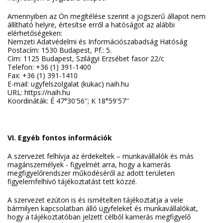
Amennyiben az Ön megítélése szerint a jogszerű állapot nem
állítható helyre, értesítse erről a hatóságot az alábbi
elérhetőségeken:
Nemzeti Adatvédelmi és Információszabadság Hatóság
Postacím: 1530 Budapest, Pf.: 5.
Cím: 1125 Budapest, Szilágyi Erzsébet fasor 22/c
Telefon: +36 (1) 391-1400
Fax: +36 (1) 391-1410
E-mail: ugyfelszolgalat (kukac) naih.hu
URL: https://naih.hu
Koordináták: É 47°30'56''; K 18°59'57''
VI. Egyéb fontos információk
A szervezet felhívja az érdekeltek – munkavállalók és más
magánszemélyek - figyelmét arra, hogy a kamerás
megfigyelőrendszer működéséről az adott területen
figyelemfelhívó tájékoztatást tett közzé.
A szervezet ezúton is és ismételten tájékoztatja a vele
bármilyen kapcsolatban álló ügyfeleket és munkavállalókat,
hogy a tájékoztatóban jelzett célból kamerás megfigyelő