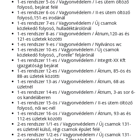
1-es rendszer 5-ös / Vagyonvédelem / I-es ütem öltöző
folyosó, bejárat felé
1-es rendszer 6-os / Vagyonvédelem / II-es ütem öltöző
folyosó,151-es irodánál
1-es rendszer 7-es / Vagyonvédelem / Új csarnok
közlekedő folyosó, hulladéktárolónál
1-es rendszer 8-as / Vagyonvédelem / Átrium,120-as és
121-es üzletek közötti
1-es rendszer 9-es / Vagyonvédelem / Nyilvános wc
1-es rendszer 10-es / Vagyonvédelem / Új csarnok
közlekedő folyosó, „Forelle” feljárónál
1-es rendszer 11-es / Vagyonvédelem / Integrit-XX Kft
igazgatósági bejárat
1-es rendszer 12-es / Vagyonvédelem / Átrium, 85-ös és
88-as üzletek közötti
1-es rendszer 13-as / Vagyonvédelem / Átrium, 68-as
üzletnél
1-es rendszer 14-es / Vagyonvédelem / Átrium, 3-as sor 6-
os kandeláberen
1-es rendszer 15-ös / Vagyonvédelem / II-es ütem öltöző
folyosó, női wc-nél
1-es rendszer 16-os / Vagyonvédelem / Átrium, 93-as és
112-es üzletek közötti
2-es rendszer 1/1-es / Vagyonvédelem / Új csarnok 131-
es üzletnél külső, régi csarnok épület felé
2-es rendszer 1/2-es / Vagyonvédelem / Új csarnok 131-
es üzletnél külső, járda, Tátra tér 5-8