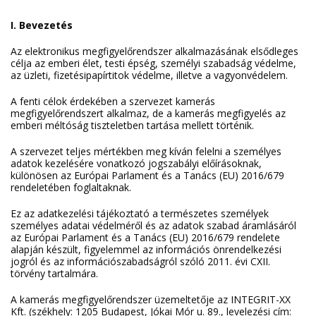
I. Bevezetés
Az elektronikus megfigyelőrendszer alkalmazásának elsődleges
célja az emberi élet, testi épség, személyi szabadság védelme,
az üzleti, fizetésipapírtitok védelme, illetve a vagyonvédelem.
A fenti célok érdekében a szervezet kamerás
megfigyelőrendszert alkalmaz, de a kamerás megfigyelés az
emberi méltóság tiszteletben tartása mellett történik.
A szervezet teljes mértékben meg kíván felelni a személyes
adatok kezelésére vonatkozó jogszabályi előírásoknak,
különösen az Európai Parlament és a Tanács (EU) 2016/679
rendeletében foglaltaknak.
Ez az adatkezelési tájékoztató a természetes személyek
személyes adatai védelméről és az adatok szabad áramlásáról
az Európai Parlament és a Tanács (EU) 2016/679 rendelete
alapján készült, figyelemmel az információs önrendelkezési
jogról és az információszabadságról szóló 2011. évi CXII.
törvény tartalmára.
A kamerás megfigyelőrendszer üzemeltetője az INTEGRIT-XX
Kft. (székhely: 1205 Budapest, Jókai Mór u. 89., levelezési cím: