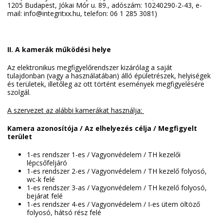
1205 Budapest, Jókai Mór u. 89., adószám: 10240290-2-43, e-
mail: info@integritxx.hu, telefon: 06 1 285 3081)
II. A kamerák működési helye
Az elektronikus megfigyelőrendszer kizárólag a saját
tulajdonban (vagy a használatában) álló épületrészek, helyiségek
és területek, illetőleg az ott történt események megfigyelésére
szolgál.
A szervezet az alábbi kamerákat használja:
Kamera azonosítója / Az elhelyezés célja / Megfigyelt
terület
1-es rendszer 1-es / Vagyonvédelem / TH kezelői
lépcsőfeljáró
1-es rendszer 2-es / Vagyonvédelem / TH kezelő folyosó,
wc-k felé
1-es rendszer 3-as / Vagyonvédelem / TH kezelő folyosó,
bejárat felé
1-es rendszer 4-es / Vagyonvédelem / I-es ütem öltöző
folyosó, hátsó rész felé