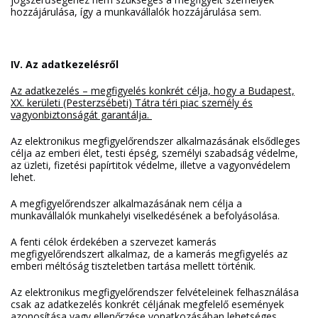
hozzájárulása, így a munkavállalók hozzájárulása sem.
IV. Az adatkezelésről
Az adatkezelés – megfigyelés konkrét célja, hogy a Budapest,
XX. kerületi (Pesterzsébeti) Tátra téri piac személy és
vagyonbiztonságát garantálja.
Az elektronikus megfigyelőrendszer alkalmazásának elsődleges
célja az emberi élet, testi épség, személyi szabadság védelme,
az üzleti, fizetési papírtitok védelme, illetve a vagyonvédelem
lehet.
A megfigyelőrendszer alkalmazásának nem célja a
munkavállalók munkahelyi viselkedésének a befolyásolása.
A fenti célok érdekében a szervezet kamerás
megfigyelőrendszert alkalmaz, de a kamerás megfigyelés az
emberi méltóság tiszteletben tartása mellett történik.
Az elektronikus megfigyelőrendszer felvételeinek felhasználása
csak az adatkezelés konkrét céljának megfelelő események
azonosítása vagy ellenőrzése vonatkozásában lehetséges.