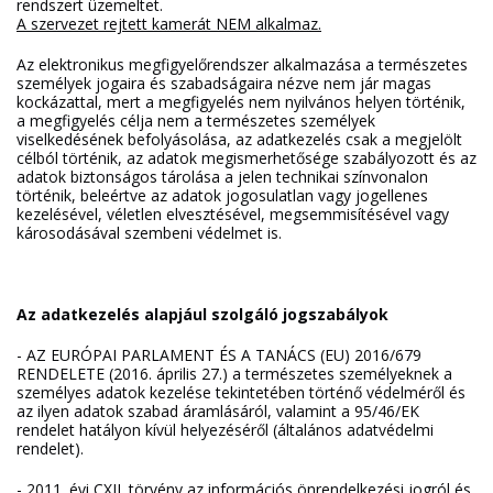
rendszert üzemeltet.
A szervezet rejtett kamerát NEM alkalmaz.
Az elektronikus megfigyelőrendszer alkalmazása a természetes
személyek jogaira és szabadságaira nézve nem jár magas
kockázattal, mert a megfigyelés nem nyilvános helyen történik,
a megfigyelés célja nem a természetes személyek
viselkedésének befolyásolása, az adatkezelés csak a megjelölt
célból történik, az adatok megismerhetősége szabályozott és az
adatok biztonságos tárolása a jelen technikai színvonalon
történik, beleértve az adatok jogosulatlan vagy jogellenes
kezelésével, véletlen elvesztésével, megsemmisítésével vagy
károsodásával szembeni védelmet is.
Az adatkezelés alapjául szolgáló jogszabályok
- AZ EURÓPAI PARLAMENT ÉS A TANÁCS (EU) 2016/679
RENDELETE (2016. április 27.) a természetes személyeknek a
személyes adatok kezelése tekintetében történő védelméről és
az ilyen adatok szabad áramlásáról, valamint a 95/46/EK
rendelet hatályon kívül helyezéséről (általános adatvédelmi
rendelet).
- 2011. évi CXII. törvény az információs önrendelkezési jogról és