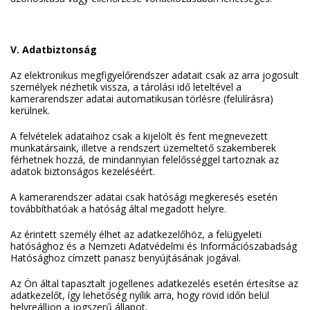
V. Adatbiztonság
Az elektronikus megfigyelőrendszer adatait csak az arra jogosult
személyek nézhetik vissza, a tárolási idő leteltével a
kamerarendszer adatai automatikusan törlésre (felülírásra)
kerülnek.
A felvételek adataihoz csak a kijelölt és fent megnevezett
munkatársaink, illetve a rendszert üzemeltető szakemberek
férhetnek hozzá, de mindannyian felelősséggel tartoznak az
adatok biztonságos kezeléséért.
A kamerarendszer adatai csak hatósági megkeresés esetén
továbbíthatóak a hatóság által megadott helyre.
Az érintett személy élhet az adatkezelőhöz, a felügyeleti
hatósághoz és a Nemzeti Adatvédelmi és Információszabadság
Hatósághoz címzett panasz benyújtásának jogával.
Az Ön által tapasztalt jogellenes adatkezelés esetén értesítse az
adatkezelőt, így lehetőség nyílik arra, hogy rövid időn belül
helyreálljon a jogszerű állapot.