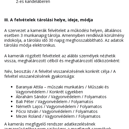
2-es kandeláberen
III. A felvételek tárolási helye, ideje, módja
A szervezet a kamerák felvételeit a működési helyen, általános
esetben 3 munkanapig tárolja. Amennyiben rendkívüli körülmény
indokolja, a tárolási idő 30 napig meghosszabbítható. Az adatok
tárolási módja elektronikus.
A kamerák rögzített felvételeit az alábbi személyek nézhetik
vissza, meghatározott célból és meghatározott időközönként:
Név, beosztás / A felvétel visszanézésének konkrét célja / A
felvétel visszanézésének gyakorisága:
Baranyai Attila – műszaki munkatárs / Műszaki és
Vagyonvédelem / Konkrét ügyekben
Ábrahám Sándor / Vagyonvédelem / Folyamatos
Bali Péter / Vagyonvédelem / Folyamatos
Németh Lajos / Vagyonvédelem / Folyamatos
Pócsi István / Vagyonvédelem / Folyamatos
Mezei Roland / Vagyonvédelem / Folyamatos
A kamerás megfigyelő rendszer adatkezelésének
jogszerűségéhez nem szükséges a megfigyelt személyek