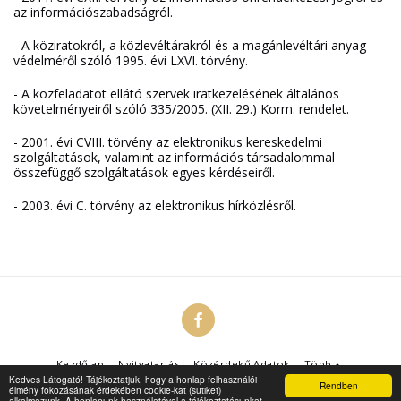
az információszabadságról.
- A köziratokról, a közlevéltárakról és a magánlevéltári anyag
védelméről szóló 1995. évi LXVI. törvény.
- A közfeladatot ellátó szervek iratkezelésének általános
követelményeiről szóló 335/2005. (XII. 29.) Korm. rendelet.
- 2001. évi CVIII. törvény az elektronikus kereskedelmi
szolgáltatások, valamint az információs társadalommal
összefüggő szolgáltatások egyes kérdéseiről.
- 2003. évi C. törvény az elektronikus hírközlésről.
Kezdőlap
Nyitvatartás
Közérdekű Adatok
Több
Kedves Látogató! Tájékoztatjuk, hogy a honlap felhasználói
Rendben
élmény fokozásának érdekében cookie-kat (sütiket)
Copyright © 2026 Minden jog fenntartva -
Pesterzsébeti Piac és Vásárcsarnok
alkalmazunk. A honlapunk használatával a tájékoztatásunkat