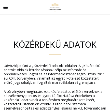
KÖZÉRDEKŰ ADATOK
Üdvözöljük Önt a „Közérdekű adatok” oldalon! A „Közérdekű
adatok” oldalak létrehozásának célja az információs
önrendelkezési jogról és az információszabadságról szóló 2011.
évi CXII. törvényben, valamint az egyéb kötelező közzétételt
előíró jogszabályban foglaltak maradéktalan végrehajtása.
A törvényben meghatározott közfeladatot ellátó szerveknek a
közvélemény pontos és gyors tájékoztatása érdekében a
közérdekű adatoknak a törvényben meghatározott körét,
közzétételi listában elektronikus úton bárki számára
személyazonosítás és adatigénylési eljárás nélkül, folyamatosan