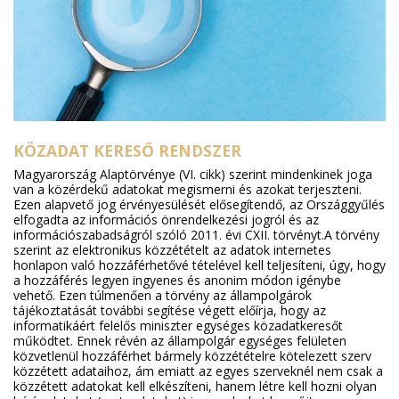
KÖZADAT KERESŐ RENDSZER
Magyarország Alaptörvénye (VI. cikk) szerint mindenkinek joga
van a közérdekű adatokat megismerni és azokat terjeszteni.
Ezen alapvető jog érvényesülését elősegítendő, az Országgyűlés
elfogadta az információs önrendelkezési jogról és az
információszabadságról szóló 2011. évi CXII. törvényt.A törvény
szerint az elektronikus közzétételt az adatok internetes
honlapon való hozzáférhetővé tételével kell teljesíteni, úgy, hogy
a hozzáférés legyen ingyenes és anonim módon igénybe
vehető. Ezen túlmenően a törvény az állampolgárok
tájékoztatását további segítése végett előírja, hogy az
informatikáért felelős miniszter egységes közadatkeresőt
működtet. Ennek révén az állampolgár egységes felületen
közvetlenül hozzáférhet bármely közzétételre kötelezett szerv
közzétett adataihoz, ám emiatt az egyes szerveknél nem csak a
közzétett adatokat kell elkészíteni, hanem létre kell hozni olyan