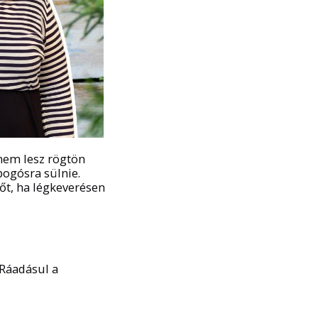
 nem lesz rögtön
ogósra sülnie.
őt, ha légkeverésen
 Ráadásul a