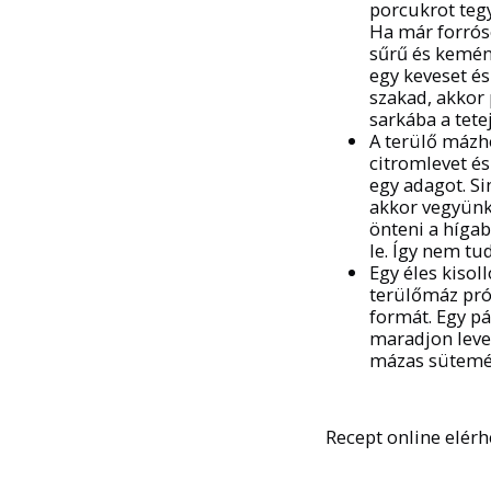
porcukrot tegy
Ha már forróso
sűrű és kemény
egy keveset és
szakad, akkor 
sarkába a tete
A terülő mázho
citromlevet é
egy adagot. Sim
akkor vegyünk 
önteni a hígab
le. Így nem tu
Egy éles kisoll
terülőmáz prób
formát. Egy pá
maradjon leveg
mázas sütemény
Recept online elér