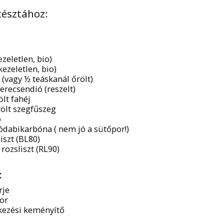
tésztához:
ezeletlen, bio)
kezeletlen, bio)
(vagy ½ teáskanál őrölt)
erecsendió (reszelt)
ölt fahéj
rölt szegfűszeg
ó
ódabikarbóna ( nem jó a sütőpor!)
iszt (BL80)
 rozsliszt (RL90)
:
rje
or
tkezési keményítő