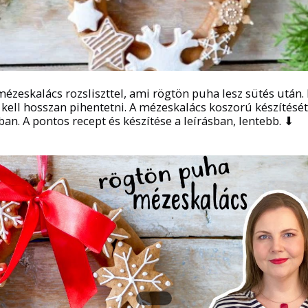
ézeskalács rozsliszttel, ami rögtön puha lesz sütés után.
ell hosszan pihentetni. A mézeskalács koszorú készítését
an. A pontos recept és készítése a leírásban, lentebb. ⬇