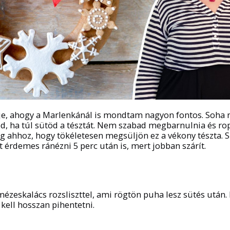
deje, ahogy a Marlenkánál is mondtam nagyon fontos. Soha
, ha túl sütöd a tésztát. Nem szabad megbarnulnia és rop
g ahhoz, hogy tökéletesen megsüljön ez a vékony tészta. S
 érdemes ránézni 5 perc után is, mert jobban szárít.
ézeskalács rozsliszttel, ami rögtön puha lesz sütés után.
kell hosszan pihentetni.