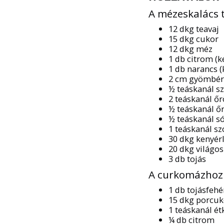
A mézeskalács 
12 dkg teavaj
15 dkg cukor
12 dkg méz
1 db citrom (k
1 db narancs (
2 cm gyömbér 
½ teáskanál sz
2 teáskanál őr
½ teáskanál ő
½ teáskanál s
1 teáskanál sz
30 dkg kenyérl
20 dkg világos
3 db tojás
A curkomázhoz
1 db tojásfehé
15 dkg porcuk
1 teáskanál é
¼ db citrom