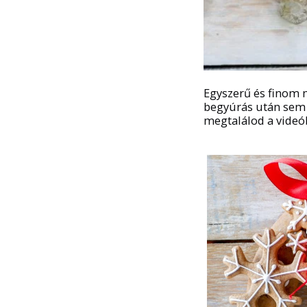
Egyszerű és finom m
begyúrás után sem k
megtalálod a videób